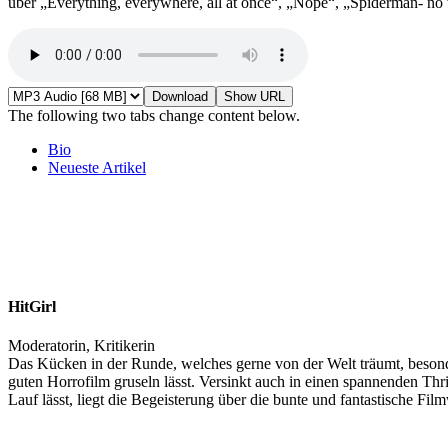
über „Everything, everywhere, all at once“, „Nope“, „Spiderman- n
Download
Show URL
The following two tabs change content below.
Bio
Neueste Artikel
HitGirl
Moderatorin, Kritikerin
Das Kücken in der Runde, welches gerne von der Welt träumt, besond
guten Horrofilm gruseln lässt. Versinkt auch in einen spannenden Thri
Lauf lässt, liegt die Begeisterung über die bunte und fantastische Film
Neueste Artikel von HitGirl
(
alle ansehen
)
Weihnachten mit Holly
Kulleraugen hoch zehn!