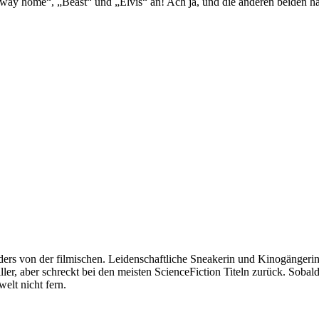
o way home“, „Beast“ und „Elvis“ an! Ach ja, und die anderen beiden
ers von der filmischen. Leidenschaftliche Sneakerin und Kinogängerin
ller, aber schreckt bei den meisten ScienceFiction Titeln zurück. Sobal
welt nicht fern.